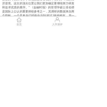
济逆境。这次的顶尖位置让我们更加确定要继续努力研发
和追求优质的教学。”
《金融时报》的管理学硕士排名榜
是国际上公认的重要择校参考之一，其调研的数据来自两
个指标，一个是来自已经毕业达到/超过3年的校友，另一
个是学校自身的数据考核，比如国际生比例、实习就业办
公室的服务、课程和师资等。
HHL莱比锡商学院的硕士
首页
入学测评
课程提供两个专业方向：管理学和管理学（金融方向）。
课程设置为2年制，其中第三学期到海外大学进行交流学
习，并提供双学位项目，HHL硕士课程总学费仅为27,000
欧元（约20万元人民币），奖学金高达18%-50%不等的学
费减免，相比同等顶尖地位的德国、英国、美国等商科名
校，HHL可谓是性价比最高的优先选择。
分享到:
上一篇：
FSFM法兰克福金融管理大学在校生分享：疫情期间的留
学体验&申请奖学金心得
下一篇：
EBS商学院推出与加州大学伯克利分校合作的硕士课程
免责声明
|
关于我们
|
联系我们
CopyRight©2015 GBSAC Inc.