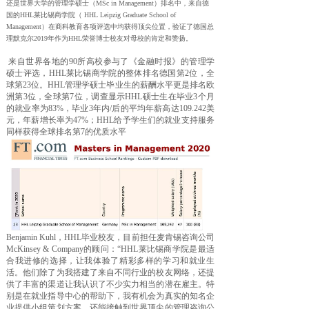
还是世界大学的管理学硕士（MSc in Management）排名中，来自德
国的HHL莱比锡商学院（ HHL Leipzig Graduate School of
Management）在商科教育各项评选中均获得顶尖位置，验证了德国总
理默克尔2019年作为HHL荣誉博士校友对母校的肯定和赞扬。
来自世界各地的90所高校参与了《金融时报》的管理学
硕士评选，HHL莱比锡商学院的整体排名德国第2位，全
球第23位。HHL管理学硕士毕业生的薪酬水平更是排名欧
洲第3位，全球第7位，调查显示HHL硕士生在毕业3个月
的就业率为83%，毕业3年内/后的平均年薪高达109.242美
元，年薪增长率为47%；HHL给予学生们的就业支持服务
同样获得全球排名第7的优质水平
Benjamin Kuhl，HHL毕业校友，目前担任麦肯锡咨询公司
McKinsey & Company的顾问：“HHL莱比锡商学院是最适
合我进修的选择，让我体验了精彩多样的学习和就业生
活。他们除了为我搭建了来自不同行业的校友网络，还提
供了丰富的渠道让我认识了不少实力相当的潜在雇主。特
别是在就业指导中心的帮助下，我有机会为真实的知名企
业提供小组策划方案，还能接触到世界顶尖的管理咨询公