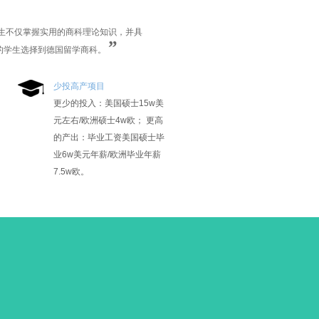
学生不仅掌握实用的商科理论知识，并具
”
的学生选择到德国留学商科。
少投高产项目
更少的投入：美国硕士15w美
元左右/欧洲硕士4w欧； 更高
的产出：毕业工资美国硕士毕
业6w美元年薪/欧洲毕业年薪
7.5w欧。