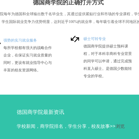
德国商学院的正确打开方式
院每年为德国和全球输出数千名毕业生，其通过提供紧贴行业和
市场的专业课程，
学生国际就业竞争力优势明显，达到近乎100%的就业率，每年吸引着全
球不同地区
硕士可转专业
强势的实习就业服务
德国商学院提供硕士预科课
每所学校都有强大的战略合作
程，对于本科非商科专业背景
企业，在保证实习就业质量的
的同学可以申请，通过完成预
同时，更设有就业指导中心与
科直入硕士。是德国少数能转
丰富的校友资源网络。
专业的学校。
德国商学院最新资讯
学校新闻，商学院排名，学生分享，校友故事>>
​浏览