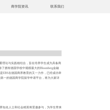
商学院资讯
联系我们
重理论与实践相结合，旨在培养学生成为具备商
除了拥有德国学校中规模最大的
Bloomberg
金融
是
EBS
在德国商界教育的又一力作，已经成功举
内第一的德国商学院留学申请平台，将为大家详
界知名人士和社会精英将受邀参与，为学生带来