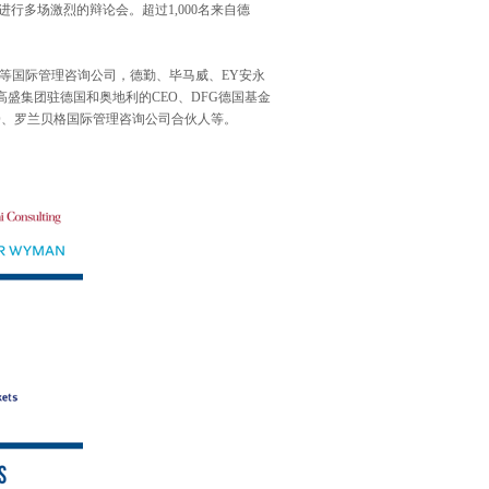
进行多场激烈的辩论会。超过
1,000
名来自德
等国际管理咨询公司，德勤、毕马威、
EY
安永
高盛集团驻德国和奥地利的
CEO
、
DFG
德国基金
O
、罗兰贝格国际管理咨询公司合伙人等。