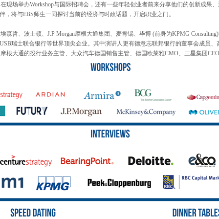
会在现场举办
Workshop
与国际招聘会，还有一些年轻创业者前来分享他们的创新成果、
伴，将与
EBS
师生一同探讨当前的经济与时政话题，开启职业之门。
括埃森哲、波士顿、
J.P Morgan
摩根大通集团、麦肯锡、毕博
(
前身为
KPMG Consulting)
USB
瑞士联合银行等世界顶尖企业。其中演讲人更有德意志联邦银行的董事会成员、
、摩根大通的投行业务主管、大众汽车德国销售主管、德国欧莱雅
CMO
、三星集团
CE