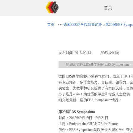
首页
首页
>>
德国EBS商学院就业优势：第29届EBS Sympos
发布时间:
2018-09-14
|
6963
次浏览
|
第29届德国EBS商学院的EBS Sympos
德国
EBS
商学院
(
以下简称“
EBS
”
)
，成立于
1971
科专业知识、多语言能力、责任感、领导力、
实验室，为教学和研究提供了有力的支持，更
办了足足
28
年！为优秀的学生和专业人士提供一
细介绍最新一届的
EBS Symposium情况！
第
29
届
EBS Symposium
时间：
2018
年
9
月
19
日－
9
月
21
日
主题：
Embrace the CHANGE for Future
简介：
EBS Symposium
是欧洲最大型的学生组织