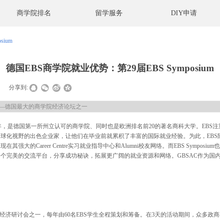
商学院排名
留学服务
DIY申请
ium
德国EBS商学院就业优势：第29届EBS Symposium
|
分享到:
ium——德国最大的商学院经济论坛之一
年，是德国第一所州立认可的商学院、同时也是欧洲排名前
20
的著名商科大学。
EBS
注
全球化视野的出色企业家，让他们在毕业前就累积了丰富的国际就业经验。为此，
EBS
体现在其强大的
Career Centre
实习就业指导中心和
Alumni
校友网络。而
EBS Symposium
也
个完美的交流平台，分享成功秘诀，拓展更广阔的就业资源和网络。GBSAC作为国
经济研讨会之一，每年由
60
名
EBS
学生全程策划和筹备。在
3
天的活动期间，众多政商