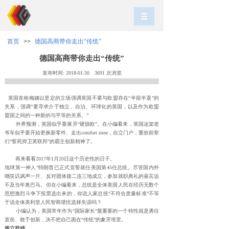
首页
>>
德国高商带你走出“传统”
德国高商带你走出“传统”
发布时间:
2018-01-30
3691
次浏览
英国首相梅姨以坚定的立场强调英国不要与欧盟存在“半留半退”的
关系，强调“要寻求介于独立、自治、环球化的英国，以及作为欧盟
盟国之间的一种新的与平等的关系。”
外界预测，英国似乎要展开“硬脱欧”。在小编看来，英国这架老
爷车似乎要开始更换新零件、走出comfort zone，自立门户，重拾前辈
们“誓死捍卫英联邦”的霸主创新精神了。
再来看看2017年1月20日这个历史性的日子。
地球第一神人”特朗普已正式宣誓就任美国第45任总统。尽管国内外
嘲笑讥讽声一片、反对团体接二连三地成立，参加就职典礼的嘉宾远
不及当年奥巴马。但在小编看来，总统是全体美国人民在经历无数个
思想激烈斗争下投票选出来的，你说人家总统“不符合质量标准”不等
于说全体美利坚人民
智商堪忧
选择失误吗？
小编认为，美国常年作为“国际家长”最重要的一个特性就是勇往
直前、敢于创新，决不把自己困在“传统”的象牙塔里。
傲立群雄