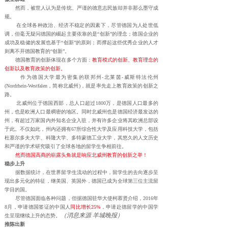
然而，被世人认为是传统、严谨的德意志民族却并非那么墨守成
规。
在全球各种政治、经济不稳定的因素下，尽管德国为人处世低
调，但毫无疑问德国的崛起主要依靠的是“创新”的理念；德国企业的
成功及稳健的发展也基于“创新”的原则；而撑起这些优秀企业的人才
则离不开德国教育的“创新”。
德国教育的创新体现在多个方面：
教育模式的创新、教育理念的
创新以及教育政策的创新。
作为德国大学最为密集的联邦州-北莱茵-威斯特法伦州
(Nordrhein-Westfalen，简称北威州)，就是率先走上教育政策的创新之
路。
北威州位于德国西部，总人口超过1800万，是德国人口最多的
州，也是欧洲人口最稠密的地区。同时北威州也是德国经济最发达的
州，有超过万家国内外知名企业入驻，并有许多企业将其欧洲总部设
于此。不仅如此，州内还拥有67所综合性大学及应用科技大学，包括
杜塞尔多夫大学、科隆大学、多特蒙德工业大学，其悠久的人文历史
和严谨的学术研究吸引了全球各地的留学生争相前往。
然而德国高商的崭露头角就是响应北威州教育的创新之举！
稳步上升
据数据统计，在世界留学生流动的过程中，留学生的去向逐步呈
现出多元化的特征，继美国、英国外，德国已成为全球第三位主流留
学目的国。
尽管德国面临各种问题，但据德国驻华大使柯慕贤介绍，2016年
8月，申请德国签证的中国人
同比增长25%
，申请赴德留学的中国学
（消息来源 羊城晚报）
生呈现继续上升的态势。
推陈出新