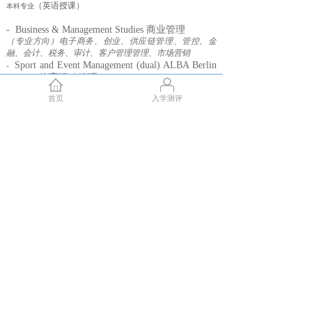
（英语授课）
本科专业
- Business & Management Studies 商业管理
（专业方向）电子商务、创业、供应链管理、管控、金
融、会计、税务、审计、客户管理管理、市场营销
Sport and Event Management (dual) ALBA Berlin
-
College 体育运动管理
（双学位）
（德语授课）
本科专业
首页
入学测评
- Business & Management Studies 商业管理
- Business Law 商业法律
- Business Psychology 商业心理学
- Business & Technology Management 企业技术管理
- Communication & Media Management 传媒管理
- Green Business Management 绿色商业管理
- Int. Management for Service Industries 国际服务业管理
- Journalism & Business Communication 新闻学&商务交流
- Sport & Event Management 体育赛事管理
- Automotive Management (Specialization) 汽车管理
- Automotive Technology Management (Specialization)汽车技术管理
- Soccer Management (Specialization) 足球管理
关于BiTS
“德国商业与信息技术大学”设有商务、传媒和心理学等方向的本科和
硕士学历课程。作为德国应用科技类大学的佼佼者，BiTS以其突出的
创业特色课程而声名显赫，被认为是欧洲最具创新力的大学之一。
BiTS被誉为“创业家的摇篮”也表达了我们实践型、国际化、并专注于