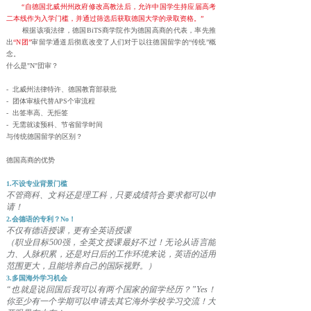
“自德国北威州州政府修改高教法后，允许中国学生持应届高考
二本线作为入学门槛，并通过筛选后获取德国大学的录取资格。”
根据该项法律，德国BiTS商学院作为德国高商的代表，率先推
出
“N团”
审留学通道后彻底改变了人们对于以往德国留学的“传统”概
念。
什么是"N"団审？
- 北威州法律特许、德国教育部获批
- 团体审核代替APS个审流程
- 出签率高、无拒签
- 无需就读预科、节省留学时间
与传统德国留学的区别？
德国高商的优势
1.不设专业背景门槛
不管商科、文科还是理工科，只要成绩符合要求都可以申
请！
2.会德语的专利？No！
不仅有德语授课，更有全英语授课
（职业目标500强，全英文授课最好不过！无论从语言能
力、人脉积累，还是对日后的工作环境来说，英语的适用
范围更大，且能培养自己的国际视野。）
3.多国海外学习机会
“也就是说回国后我可以有两个国家的留学经历？”Yes！
你至少有一个学期可以申请去其它海外学校学习交流！大