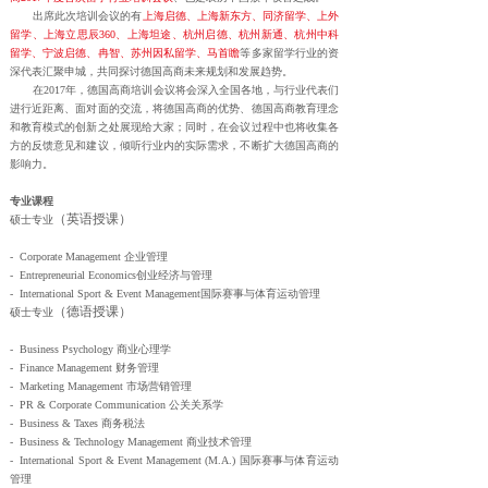
出席此次培训会议的有
上海启德、上海新东方、同济留学、上外
留学、上海立思辰360、上海坦途、杭州启德、杭州新通、杭州中科
留学、宁波启德、冉智、苏州因私留学、马首瞻
等多家留学行业的资
深代表汇聚申城，共同探讨德国高商未来规划和发展趋势。
在2017年，德国高商培训会议将会深入全国各地，与行业代表们
进行近距离、面对面的交流，将德国高商的优势、德国高商教育理念
和教育模式的创新之处展现给大家；同时，在会议过程中也将收集各
方的反馈意见和建议，倾听行业内的实际需求，不断扩大德国高商的
影响力。
专业课程
（英语授课）
硕士专业
- Corporate Management 企业管理
- Entrepreneurial Economics创业经济与管理
- International Sport & Event Management国际赛事与体育运动管理
（德语授课）
硕士专业
- Business Psychology 商业心理学
- Finance Management 财务管理
- Marketing Management 市场营销管理
- PR & Corporate Communication 公关关系学
- Business & Taxes 商务税法
- Business & Technology Management 商业技术管理
- International Sport & Event Management (M.A.) 国际赛事与体育运动
管理