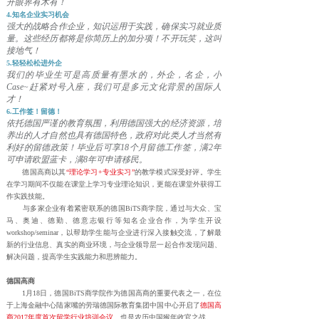
开眼界有木有！
4.知名企业实习机会
强大的战略合作企业，知识运用于实践，确保实习就业质
量。这些经历都将是你简历上的加分项！不开玩笑，这叫
接地气！
5.轻轻松松进外企
我们的毕业生可是高质量有墨水的，外企，名企，小
Case~赶紧对号入座，我们可是多元文化背景的国际人
才！
6.工作签！留德！
依托德国严谨的教育氛围，利用德国强大的经济资源，培
养出的人才自然也具有德国特色，政府对此类人才当然有
利好的留德政策！毕业后可享18个月留德工作签，满2年
可申请欧盟蓝卡，满8年可申请移民。
德国高商以其
“理论学习+专业实习”
的教学模式深受好评。学生
在学习期间不仅能在课堂上学习专业理论知识，更能在课堂外获得工
作实践技能。
与多家企业有着紧密联系的德国BiTS商学院，通过与大众、宝
马、奥迪、德勤、德意志银行等知名企业合作，为学生开设
workshop/seminar，以帮助学生能与企业进行深入接触交流，了解最
新的行业信息、真实的商业环境，与企业领导层一起合作发现问题、
解决问题，提高学生实践能力和思辨能力。
德国高商
1月18日，德国BiTS商学院作为德国高商的重要代表之一，在位
于上海金融中心陆家嘴的劳瑞德国际教育集团中国中心开启了
德国高
商2017年度首次留学行业培训会议
、也是农历中国猴年收官之战。