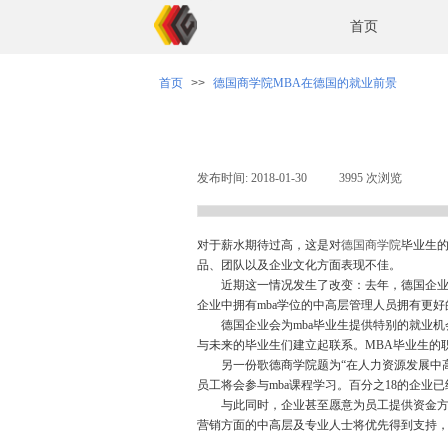
首页
首页
>>
德国商学院MBA在德国的就业前景
发布时间:
2018-01-30
|
3995
次浏览
|
对于薪水期待过高，这是对
德国商学院
毕业生的
品、团队以及企业文化方面表现不佳。
近期这一情况发生了改变：去年，德国企业咨询协会(BDU—T
企业中拥有mba学位的中高层管理人员拥有更
德国企业会为mba毕业生提供特别的就业机会
与未来的毕业生们建立起联系。MBA毕业生的
另一份歌德商学院题为“在人力资源发展中高效
员工将会参与mba课程学习。百分之18的企业
与此同时，企业甚至愿意为员工提供资金方面的
营销方面的中高层及专业人士将优先得到支持