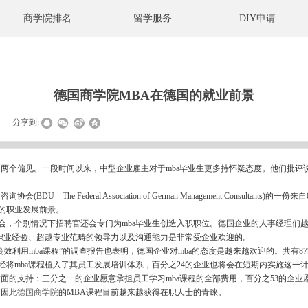
商学院排名
留学服务
DIY申请
德国商学院MBA在德国的就业前景
|
分享到:
两个偏见。一段时间以来，中型企业雇主对于mba毕业生更多持怀疑态度。他们批评
he Federal Association of German Management Consultant
好的职业发展前景。
，个别情况下招聘官还会专门为mba毕业生创造入职职位。德国企业的人事经理们越
职业经验、超越专业范畴的领导力以及沟通能力是非常受企业欢迎的。
利用mba课程”的调查报告也表明，德国企业对mba的态度是越来越欢迎的。共有87
已经将mba课程植入了其员工发展培训体系，百分之24的企业也将会在短期内实施这一
支持：三分之一的企业愿意承担员工学习mba课程的全部费用，百分之53的企业
，因此
德国商学院
的MBA课程目前越来越获得在职人士的青睐。