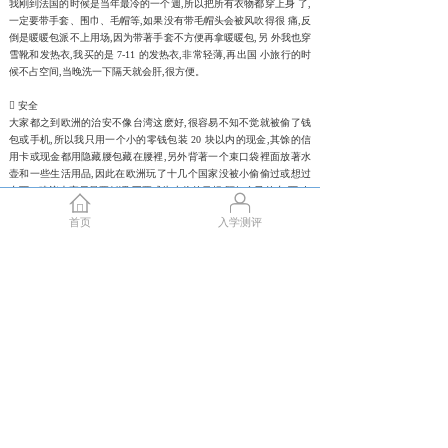
我刚到法国的时候是当年最冷的一个週,所以把所有衣物都穿上身 了,
一定要带手套、围巾、毛帽等,如果没有带毛帽头会被风吹得很 痛,反
倒是暖暖包派不上用场,因为带著手套不方便再拿暖暖包,另 外我也穿
雪靴和发热衣,我买的是 7-11 的发热衣,非常轻薄,再出国 小旅行的时
候不占空间,当晚洗一下隔天就会肝,很方便。
 安全
大家都之到欧洲的治安不像台湾这麽好,很容易不知不觉就被偷了钱
包或手机,所以我只用一个小的零钱包装 20 块以内的现金,其馀的信
用卡或现金都用隐藏腰包藏在腰裡,另外背著一个束口袋裡面放著水
壶和一些生活用品,因此在欧洲玩了十几个国家没被小偷偷过或想过
东西。建议大家尽量要低调,不要成为小偷的目标,顾好自己的东 西,在
初期旅游时我大多不带袋子上街,到后期才用束口袋带水瓶 等,手上没
首页
入学测评
有包包通常也比较不会有目标物让小偷们下手。另外身上 也要带著
几张大头照与护照影本,方便证件遗失时补办,若在路上有 可疑的警察
要求查看护照,最好给他看影本,因为台湾的护照自从可 以欧盟、美国
免签后十分值钱,也是许多小偷的目标之一。
法国人好相处吗?
基本上学校的同学与老师人都很好,并不像大家传言中的那麽难相处,
但是路上的人或店员就另当别论了,很多店员的态度就明显很不耐烦
或有点歧视,巴黎尤为严重,但也是有亲切的店员,所以也别因为他们而
不开心,不用太在意,玩得开心最重要。另外他们也比较不愿意说英文,
因为他们认为自己的英文不好,我通常会先用法文问他们会不会讲英
文,他们通常都说一点点,但是后来都会发现其实他们英文也不差,听说
他们是因为小时候常被老师纠正,因此对自己的英文没信心,因此如果
能试图用简陋的法丸与他们沟通,他们会比较乐意给予帮助。