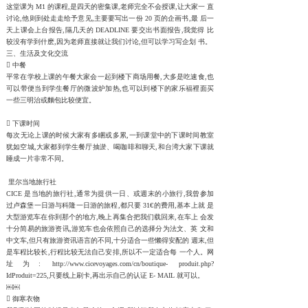
这堂课为 M1 的课程,是四天的密集课,老师完全不会授课,让大家一 直
讨论,他则到处走走给予意见,主要要写出一份 20 页的企画书,最 后一
天上课会上台报告,隔几天的 DEADLINE 要交出书面报告,我觉得 比
较没有学到什麽,因为老师直接就让我们讨论,但可以学习写企划 书。
三、生活及文化交流
 中餐
平常在学校上课的午餐大家会一起到楼下商场用餐,大多是吃速食,也
可以带便当到学生餐厅的微波炉加热,也可以到楼下的家乐福裡面买
一些三明治或麵包比较便宜。
 下课时间
每次无论上课的时候大家有多睏或多累,一到课堂中的下课时间教室
犹如空城,大家都到学生餐厅抽淤、喝咖啡和聊天,和台湾大家下课就
睡成一片非常不同。
里尔当地旅行社
CICE 是当地的旅行社,通常为提供一日、或週末的小旅行,我曾参加
过卢森堡一日游与科隆一日游的旅程,都只要 31€的费用,基本上就 是
大型游览车在你到那个的地方,晚上再集合把我们载回来,在车上 会发
十分简易的旅游资讯,游览车也会依照自己的选择分为法文、英 文和
中文车,但只有旅游资讯语言的不同,十分适合一些懒得安配的 週末,但
是车程比较长,行程比较无法自己安排,所以不一定适合每 一个人。网
址为: http://www.cicevoyages.com/cn/boutique- produit.php?
IdProduit=225,只要线上刷卡,再出示自己的认证 E- MAIL 就可以。
￼￼
 御寒衣物