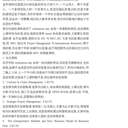
这学期到法国里尔分校交换的学生只有六个,一个台湾人、两个印度
人、一个多明尼加人和一个加拿大人,算是历届以来最少的,但是大家
的感情还蛮不错的,另外学校有一个学生社团会帮助我们认识学校和
环境,也会办一些聚餐,他们的人都非常友善,有任何问题他们都会十分
乐意给予帮助。
里尔分校的课程是到了 orientation day 会有一本课程的资讯,包含课程
上课时间与内容,回去选择后再寄 email 给负责的老师,大家要注意想
选的课 会不会撞期,课程分为 M1 与 MSC,M1 大多为比较通识的课
程,而 MSC 则分为 Project Management 与 International Businessx 两个
系的课,无论那个学程 的都可以选修,由于我想要早点回国论文口试与
面试工作,因此我都选择 MSC 的密集课程。
1. 法文课程
在开学的 orientation day 会有一份法国的考试,目的是为测验你法 文的
程度,如果不会或是没学过的话直接交白卷就可以了,时间为每的礼 拜
二晚上 5:00 上一个半小时,但是由于与我行程安排不适合,因此我没有
选这堂课,但是由于上课时数不多,所以能学的也有限。
2. Contract & Claim Management 2 ECTS
这堂课为两天的密集课,老师为北欧人,有浓厚的英国腔,上课以授 课与
大家讨论为主,第三天也会有期末考,是 OPEN BOOK,老师人蛮 不错,
第一天准时点名,蛮重视出席率的。
3. Strategic Project Management 4 ECTS
这堂课是四天的密集课,老师是一位法国人,主要为让大家讨论,用海报
纸与白板笔写完后上台报告,但是老师的重点和逻辑游点跳,大家对他
的评价都不是说很好,但老师人很好,也没有期末考。
4. The Entrepreneur's Mindset and Tool: Business Model & Business
Plan 4 ECTS