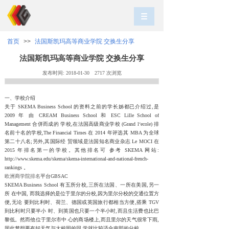
首页
>>
法国斯凯玛高等商业学院 交换生分享
法国斯凯玛高等商业学院 交换生分享
发布时间:
2018-01-30
2717
次浏览
一、学校介绍
关于 SKEMA Business School 的资料之前的学长姊都已介绍过,是
2009 年 由 CREAM Business School 和 ESC Lille School of
Management 合併而成的 学校,在法国高级商业学校 (Grand l‘ecole) 排
名前十名的学校,The Financial Times 在 2014 年评选其 MBA 为全球
第二十八名;另外,其国际经 贸领域是法国知名商业杂志 Le MOCI 在
2015 年排名第一的学校。其他排名可 参考 SKEMA 网站:
http://www.skema.edu/skema/skema-international-and-national-french-
rankings 。
欧洲商学院排名
平台GBSAC
SKEMA Business School 有五所分校,三所在法国、一所在美国,另一
所 在中国, 而我选择的是位于里尔的分校,因为里尔分校的交通位置方
便,无论 要到比利时、荷兰、德国或英国旅行都相当方便,搭乘 TGV
到比利时只要半小 时、到英国也只要一个半小时,而且生活费也比巴
黎低。然而他位于里尔市中 心的商场楼上,而且里尔的天气很常下雨,
因此梦想要有好天气与大校园的同 学就比较适合南部的分校。